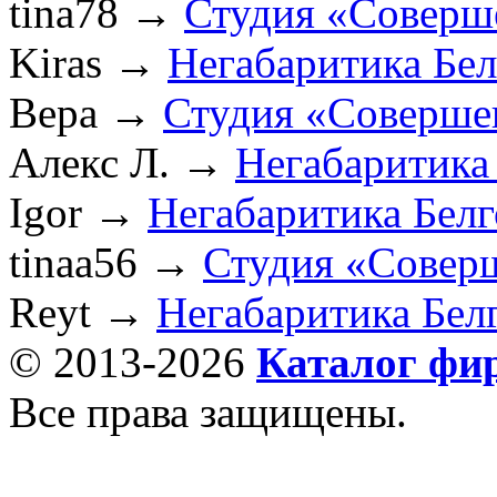
tina78
→
Студия «Соверш
Kiras
→
Негабаритика Бе
Вера
→
Студия «Соверше
Алекс Л.
→
Негабаритика
Igor
→
Негабаритика Бел
tinaa56
→
Студия «Совер
Reyt
→
Негабаритика Бел
© 2013-2026
Каталог фи
Все права защищены.