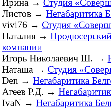
Ирина
→
Студия «Соверш
Листов
→
Негабаритика Б
vivi76
→
Студия «Соверш
Наталия
→
Продюсерский
компании
Игорь Николаевич Ш.
→
Наташа
→
Студия «Совер
Den
→
Негабаритика Бел
Агеев Р.Д.
→
Негабаритик
IvaN
→
Негабаритика Бел