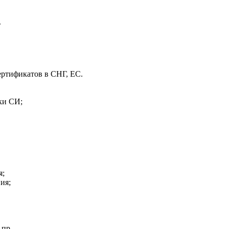
.
ертификатов в СНГ, ЕС.
ки СИ;
я;
ия;
 пр.