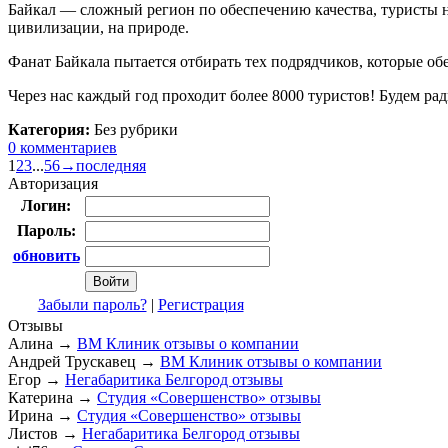
Байкал — сложный регион по обеспечению качества, туристы на
цивилизации, на природе.
Фанат Байкала пытается отбирать тех подрядчиков, которые об
Через нас каждый год проходит более 8000 туристов! Будем ра
Категория:
Без рубрики
0 комментариев
1
2
3
...
5
6
→
последняя
Авторизация
Логин:
Пароль:
обновить
Забыли пароль?
|
Регистрация
Отзывы
Алина
→
ВМ Клиник отзывы о компании
Андрей Трускавец
→
ВМ Клиник отзывы о компании
Егор
→
Негабаритика Белгород отзывы
Катерина
→
Студия «Совершенство» отзывы
Ирина
→
Студия «Совершенство» отзывы
Листов
→
Негабаритика Белгород отзывы