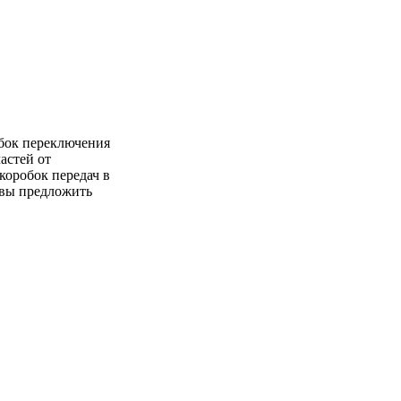
обок переключения
астей от
коробок передач в
овы предложить