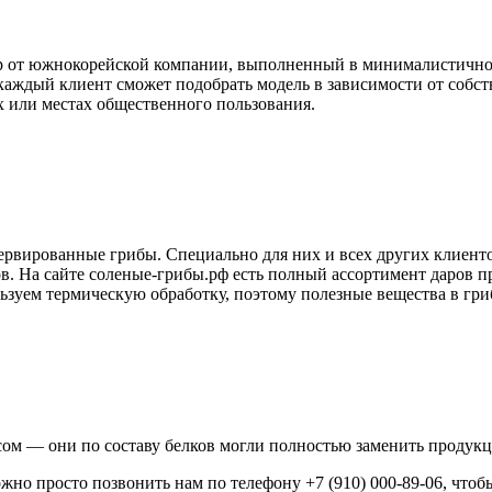
р от южнокорейской компании, выполненный в минималистичном
каждый клиент сможет подобрать модель в зависимости от собст
 или местах общественного пользования.
рвированные грибы. Специально для них и всех других клиент
. На сайте соленые-грибы.рф есть полный ассортимент даров пр
ьзуем термическую обработку, поэтому полезные вещества в гри
сом — они по составу белков могли полностью заменить проду
но просто позвонить нам по телефону +7 (910) 000-89-06, чтобы