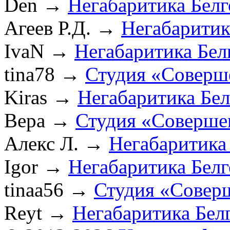
Den
→
Негабаритика Бел
Агеев Р.Д.
→
Негабаритик
IvaN
→
Негабаритика Бел
tina78
→
Студия «Соверш
Kiras
→
Негабаритика Бе
Вера
→
Студия «Соверше
Алекс Л.
→
Негабаритика
Igor
→
Негабаритика Бел
tinaa56
→
Студия «Совер
Reyt
→
Негабаритика Бел