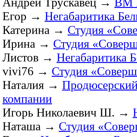
Андрей Трускавец
→
ВМ 
Егор
→
Негабаритика Бел
Катерина
→
Студия «Сов
Ирина
→
Студия «Соверш
Листов
→
Негабаритика Б
vivi76
→
Студия «Соверш
Наталия
→
Продюсерский
компании
Игорь Николаевич Ш.
→
Наташа
→
Студия «Совер