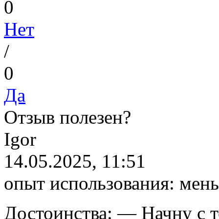
0
Нет
/
0
Да
Отзыв полезен?
I
gor
14.05.2025, 11:51
опыт использования:
мень
Достоинства:
— Начну с то