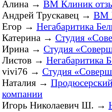
Алина
→
ВМ Клиник отз
Андрей Трускавец
→
ВМ 
Егор
→
Негабаритика Бел
Катерина
→
Студия «Сов
Ирина
→
Студия «Соверш
Листов
→
Негабаритика Б
vivi76
→
Студия «Соверш
Наталия
→
Продюсерский
компании
Игорь Николаевич Ш.
→