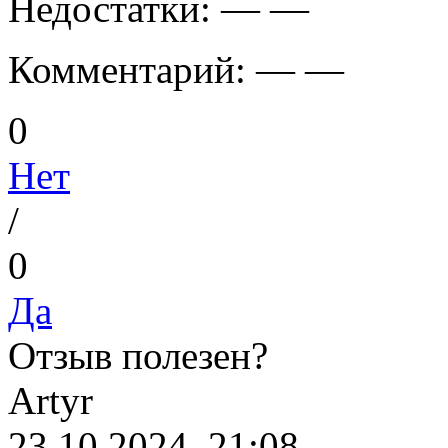
Недостатки:
— —
Комментарий:
— —
0
Нет
/
0
Да
Отзыв полезен?
A
rtyr
23.10.2024, 21:08