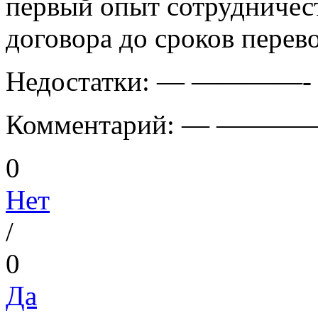
первый опыт сотрудничест
договора до сроков перево
Недостатки:
— ————-
Комментарий:
— ———
0
Нет
/
0
Да