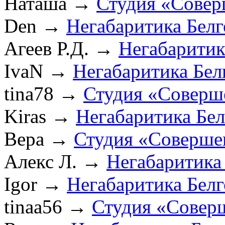
Наташа
→
Студия «Совер
Den
→
Негабаритика Бел
Агеев Р.Д.
→
Негабаритик
IvaN
→
Негабаритика Бел
tina78
→
Студия «Соверш
Kiras
→
Негабаритика Бе
Вера
→
Студия «Соверше
Алекс Л.
→
Негабаритика
Igor
→
Негабаритика Бел
tinaa56
→
Студия «Совер