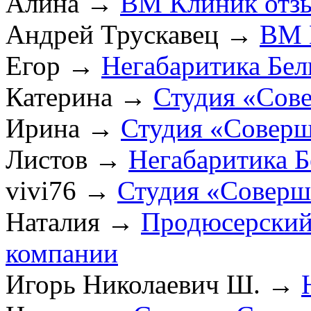
Алина
→
ВМ Клиник отз
Андрей Трускавец
→
ВМ 
Егор
→
Негабаритика Бел
Катерина
→
Студия «Сов
Ирина
→
Студия «Соверш
Листов
→
Негабаритика Б
vivi76
→
Студия «Соверш
Наталия
→
Продюсерский
компании
Игорь Николаевич Ш.
→