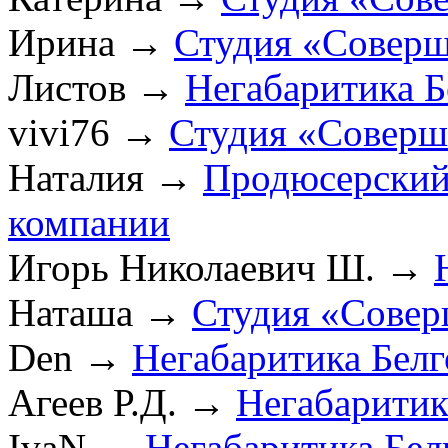
Ирина
→
Студия «Соверш
Листов
→
Негабаритика Б
vivi76
→
Студия «Соверш
Наталия
→
Продюсерский
компании
Игорь Николаевич Ш.
→
Наташа
→
Студия «Совер
Den
→
Негабаритика Бел
Агеев Р.Д.
→
Негабаритик
IvaN
→
Негабаритика Бел