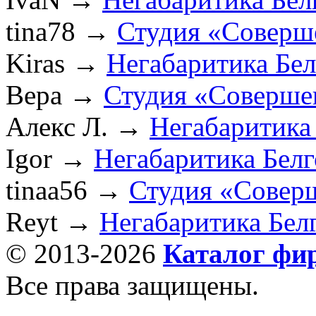
tina78
→
Студия «Соверш
Kiras
→
Негабаритика Бе
Вера
→
Студия «Соверше
Алекс Л.
→
Негабаритика
Igor
→
Негабаритика Бел
tinaa56
→
Студия «Совер
Reyt
→
Негабаритика Бел
© 2013-2026
Каталог фи
Все права защищены.