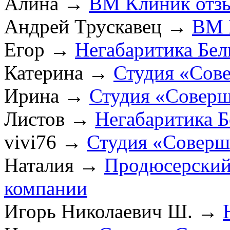
Алина
→
ВМ Клиник отз
Андрей Трускавец
→
ВМ 
Егор
→
Негабаритика Бел
Катерина
→
Студия «Сов
Ирина
→
Студия «Соверш
Листов
→
Негабаритика Б
vivi76
→
Студия «Соверш
Наталия
→
Продюсерский
компании
Игорь Николаевич Ш.
→