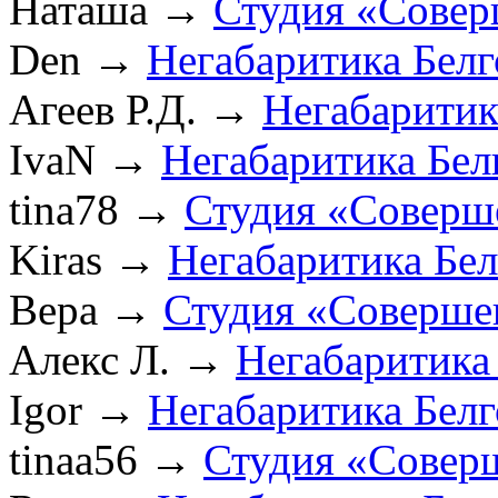
Наташа
→
Студия «Совер
Den
→
Негабаритика Бел
Агеев Р.Д.
→
Негабаритик
IvaN
→
Негабаритика Бел
tina78
→
Студия «Соверш
Kiras
→
Негабаритика Бе
Вера
→
Студия «Соверше
Алекс Л.
→
Негабаритика
Igor
→
Негабаритика Бел
tinaa56
→
Студия «Совер