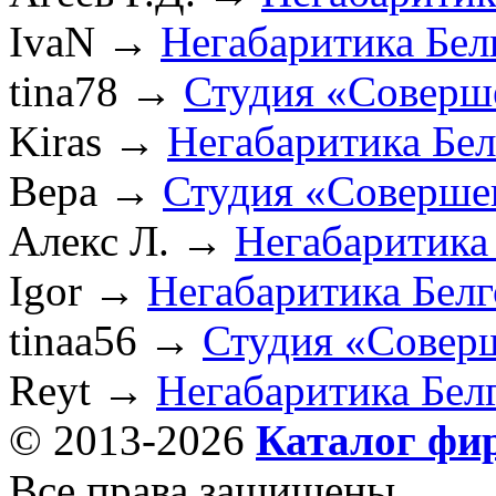
IvaN
→
Негабаритика Бел
tina78
→
Студия «Соверш
Kiras
→
Негабаритика Бе
Вера
→
Студия «Соверше
Алекс Л.
→
Негабаритика
Igor
→
Негабаритика Бел
tinaa56
→
Студия «Совер
Reyt
→
Негабаритика Бел
© 2013-2026
Каталог фи
Все права защищены.