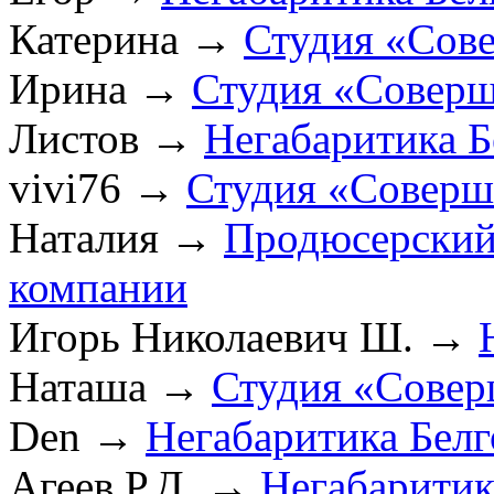
Катерина
→
Студия «Сов
Ирина
→
Студия «Соверш
Листов
→
Негабаритика Б
vivi76
→
Студия «Соверш
Наталия
→
Продюсерский
компании
Игорь Николаевич Ш.
→
Наташа
→
Студия «Совер
Den
→
Негабаритика Бел
Агеев Р.Д.
→
Негабаритик