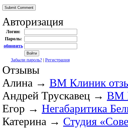
Авторизация
Логин:
Пароль:
обновить
Забыли пароль?
|
Регистрация
Отзывы
Алина
→
ВМ Клиник отз
Андрей Трускавец
→
ВМ 
Егор
→
Негабаритика Бел
Катерина
→
Студия «Сов