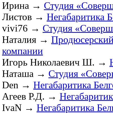
Ирина
→
Студия «Соверш
Листов
→
Негабаритика Б
vivi76
→
Студия «Соверш
Наталия
→
Продюсерский
компании
Игорь Николаевич Ш.
→
Наташа
→
Студия «Совер
Den
→
Негабаритика Бел
Агеев Р.Д.
→
Негабаритик
IvaN
→
Негабаритика Бел