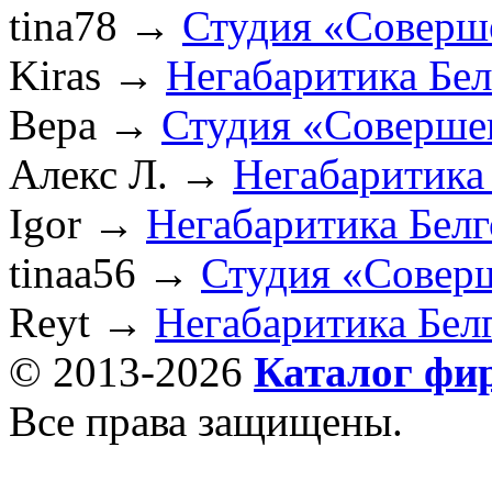
tina78
→
Студия «Соверш
Kiras
→
Негабаритика Бе
Вера
→
Студия «Соверше
Алекс Л.
→
Негабаритика
Igor
→
Негабаритика Бел
tinaa56
→
Студия «Совер
Reyt
→
Негабаритика Бел
© 2013-2026
Каталог фи
Все права защищены.