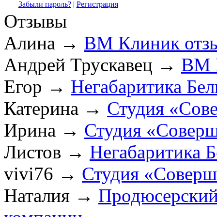
Забыли пароль?
|
Регистрация
Отзывы
Алина
→
ВМ Клиник отз
Андрей Трускавец
→
ВМ 
Егор
→
Негабаритика Бел
Катерина
→
Студия «Сов
Ирина
→
Студия «Соверш
Листов
→
Негабаритика Б
vivi76
→
Студия «Соверш
Наталия
→
Продюсерский