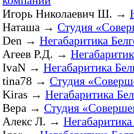
компании
Игорь Николаевич Ш.
→
Наташа
→
Студия «Совер
Den
→
Негабаритика Бел
Агеев Р.Д.
→
Негабаритик
IvaN
→
Негабаритика Бел
tina78
→
Студия «Соверш
Kiras
→
Негабаритика Бе
Вера
→
Студия «Соверше
Алекс Л.
→
Негабаритика