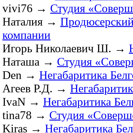
vivi76
→
Студия «Соверш
Наталия
→
Продюсерский
компании
Игорь Николаевич Ш.
→
Наташа
→
Студия «Совер
Den
→
Негабаритика Бел
Агеев Р.Д.
→
Негабаритик
IvaN
→
Негабаритика Бел
tina78
→
Студия «Соверш
Kiras
→
Негабаритика Бе