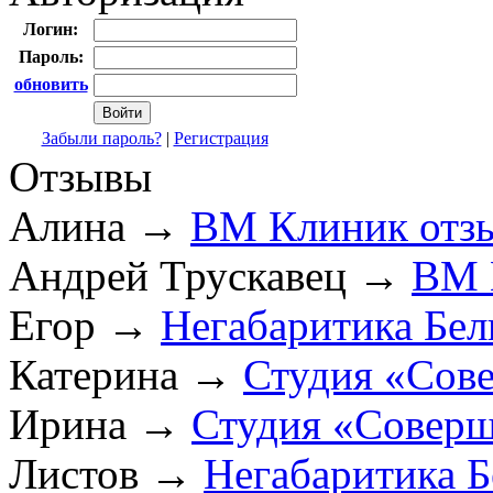
Логин:
Пароль:
обновить
Забыли пароль?
|
Регистрация
Отзывы
Алина
→
ВМ Клиник отз
Андрей Трускавец
→
ВМ 
Егор
→
Негабаритика Бел
Катерина
→
Студия «Сов
Ирина
→
Студия «Соверш
Листов
→
Негабаритика Б