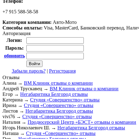
Телефон:
+7 915 588-58-58
Категория компании:
Авто-Мото
Способы оплаты:
Visa, MasterCard, Банковский перевод, Нал
Авторизация
Логин:
Пароль:
обновить
Забыли пароль?
|
Регистрация
Отзывы
Алина
→
ВМ Клиник отзывы о компании
Андрей Трускавец
→
ВМ Клиник отзывы о компании
Егор
→
Негабаритика Белгород отзывы
Катерина
→
Студия «Совершенство» отзывы
Ирина
→
Студия «Совершенство» отзывы
Листов
→
Негабаритика Белгород отзывы
vivi76
→
Студия «Совершенство» отзывы
Наталия
→
Продюсерский Центр «БЭСТ» отзывы о компании
Игорь Николаевич Ш.
→
Негабаритика Белгород отзывы
Наташа
→
Студия «Совершенство» отзывы
Den
→
Негабаритика Белгород отзывы