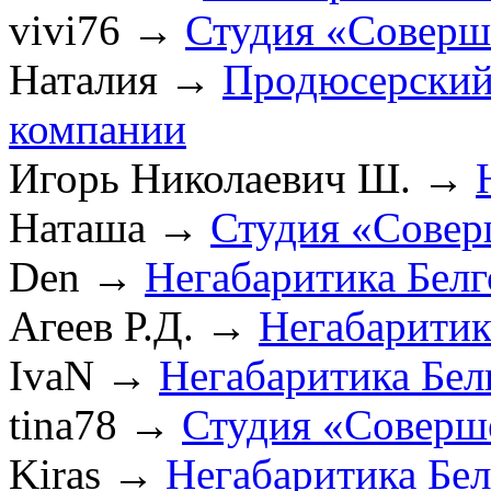
vivi76
→
Студия «Соверш
Наталия
→
Продюсерский
компании
Игорь Николаевич Ш.
→
Наташа
→
Студия «Совер
Den
→
Негабаритика Бел
Агеев Р.Д.
→
Негабаритик
IvaN
→
Негабаритика Бел
tina78
→
Студия «Соверш
Kiras
→
Негабаритика Бе