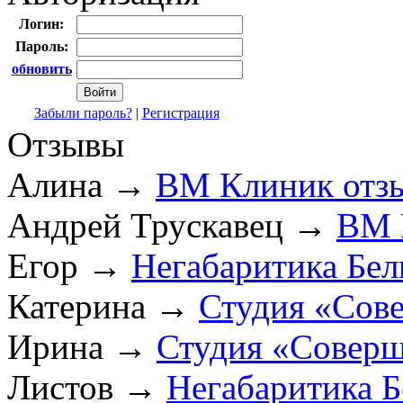
Логин:
Пароль:
обновить
Забыли пароль?
|
Регистрация
Отзывы
Алина
→
ВМ Клиник отз
Андрей Трускавец
→
ВМ 
Егор
→
Негабаритика Бел
Катерина
→
Студия «Сов
Ирина
→
Студия «Соверш
Листов
→
Негабаритика Б